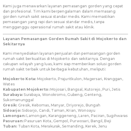
Kami juga menawarkan layanan pemasangan gorden yang cepat
dan profesional. Tim kami berpengalaman dalam memasang
gorden rumah sakit sesuai standar medis. Kami memastikan
pemasangan yang rapi dan sesuai standar medis, tanpa
mengganggu operasional rumah sakit atau klinik.
Layanan Pemasangan Gorden Rumah Sakit di Mojokerto dan
Sekitarnya
Kami menyediakan layanan penjualan dan pemasangan gorden
rumah sakit berkualitas di Mojokerto dan sekitarnya. Dengan
cakupan wilayah yang luas, kami siap memberikan solusi gorden
rumah sakit terbaik untuk berbagai kebutuhan, meliputi:
Mojokerto Kota:
Mojokerto, Prajuritkulon, Magersari, Kranggan,
Wates
Kabupaten Mojokerto:
Mojosari, Bangsal, Kutorejo, Puri, Jetis
Surabaya:
Surabaya, Wonokromo, Gubeng, Genteng,
Sukomanunggal
Gresik:
Gresik, Kebomas, Manyar, Driyorejo, Bungah
Sidoarjo:
Sidoarjo, Candi, Taman, Krian, Wonoayu
Lamongan:
Lamongan, Karanggeneng, Laren, Paciran, Sugihwaras
Pasuruan:
Pasuruan Kota, Gempol, Purwosari, Bangil, Beji
Tuban:
Tuban Kota, Merakurak, Semanding, Kerek, Jenu