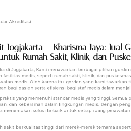
ti Bakteri & Anti Nod
dar Akreditasi
t Jogjakarta – Kharisma Jaya: Jual
b untuk Rumah Sakit, Klinik, dan Pusk
a di Jogjakarta, Kami menawarkan berbagai pilihan gorden 
asilitas medis, seperti rumah sakit, klinik, dan puskesm
awatan medis. Oleh karena itu, gorden yang kami tawarkan
n bagi pasien serta efisiensi bagi staf medis dalam menjal
raktis yang memenuhi standar medis yang tinggi. Semua 
an, dan kebersihan dalam lingkungan medis. Dengan peng
da menemukan solusi terbaik untuk setiap ruang perawata
 sakit berkualitas tinggi dari merek-merek ternama sepert