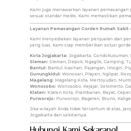
Kami juga menawarkan layanan pemasangan g
sesuai standar medis. Kami memastikan pemas
Layanan Pemasangan Gorden Rumah Sakit di
Kami menyediakan layanan penjualan dan pema
yang luas, kami siap memberikan solusi gorde
Kota Jogjakarta:
Jogjakarta, Gondokusuman, 
Sleman:
Sleman, Depok, Ngaglik, Gamping, Tu
Bantul:
Bantul, Kasihan, Pajangan, Imogiri, P
Gunungkidul:
Wonosari, Playen, Nglipar, Ron
Magelang:
Magelang Kota, Mertoyudan, Munti
Wonosobo:
Wonosobo, Kejajar, Selomerto, Ga
Klaten:
Klaten Kota, Prambanan, Bayat, Ceper
Purworejo:
Purworejo, Bagelen, Bruno, Kalige
Jika wilayah Anda tidak tercantum di atas, 
Jogjakarta dan sekitarnya.
Hubungi Kami Sekarang!