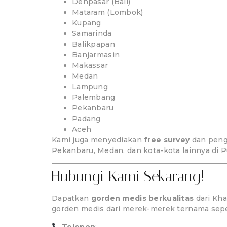
Denpasar (Bali)
Mataram (Lombok)
Kupang
Samarinda
Balikpapan
Banjarmasin
Makassar
Medan
Lampung
Palembang
Pekanbaru
Padang
Aceh
Kami juga menyediakan
free survey
dan pengi
Pekanbaru, Medan, dan kota-kota lainnya di P
Hubungi Kami Sekarang!
Dapatkan
gorden medis berkualitas
dari Kha
gorden medis dari merek-merek ternama sep
Telepon
:
081260004599