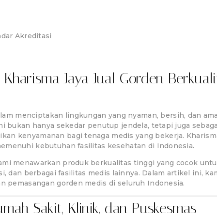
ti Bakteri & Anti Nod
dar Akreditasi
Kharisma Jaya Jual Gorden Berkualit
m menciptakan lingkungan yang nyaman, bersih, dan aman 
ni bukan hanya sekedar penutup jendela, tetapi juga sebag
kan kenyamanan bagi tenaga medis yang bekerja. Kharisma
emenuhi kebutuhan fasilitas kesehatan di Indonesia.
ami menawarkan produk berkualitas tinggi yang cocok untuk
i, dan berbagai fasilitas medis lainnya. Dalam artikel ini
nan pemasangan gorden medis di seluruh Indonesia.
mah Sakit, Klinik, dan Puskesmas