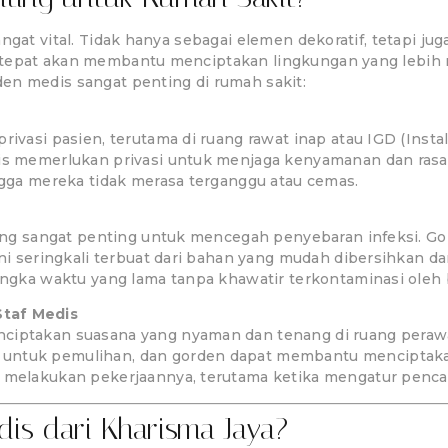
ngat vital. Tidak hanya sebagai elemen dekoratif, tetapi ju
 tepat akan membantu menciptakan lingkungan yang lebih 
en medis sangat penting di rumah sakit:
ivasi pasien, terutama di ruang rawat inap atau IGD (Insta
is memerlukan privasi untuk menjaga kenyamanan dan ras
ngga mereka tidak merasa terganggu atau cemas.
 yang sangat penting untuk mencegah penyebaran infeksi. 
ini seringkali terbuat dari bahan yang mudah dibersihkan 
ngka waktu yang lama tanpa khawatir terkontaminasi oleh ba
taf Medis
iptakan suasana yang nyaman dan tenang di ruang perawat
tuk pemulihan, dan gorden dapat membantu menciptakan at
melakukan pekerjaannya, terutama ketika mengatur pencaha
is dari Kharisma Jaya?