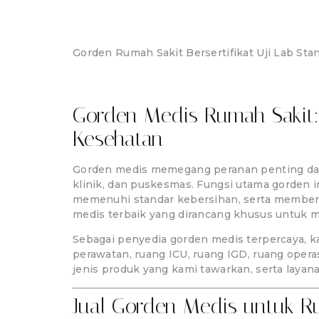
Gorden Medis An
Gorden Rumah Sakit Bersertifikat Uji Lab Stan
Home
Tentang
Portfolio
Kontak
Gorden Medis Rumah Sakit: 
Kesehatan
Gorden medis memegang peranan penting dala
klinik, dan puskesmas. Fungsi utama gorden i
memenuhi standar kebersihan, serta memberi
medis terbaik yang dirancang khusus untuk m
Sebagai penyedia gorden medis terpercaya, k
perawatan, ruang ICU, ruang IGD, ruang operas
jenis produk yang kami tawarkan, serta laya
Jual Gorden Medis untuk Ru